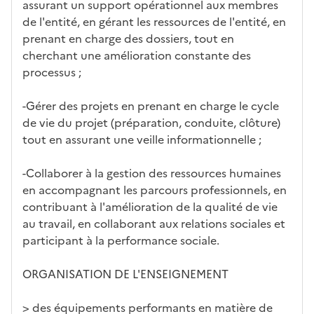
ues
d
la
és
em
assurant un support opérationnel aux membres
e
fo
ent
de l'entité, en gérant les ressources de l'entité, en
c
rm
prenant en charge des dossiers, tout en
a
ati
cherchant une amélioration constante des
n
on
processus ;
di
d
-Gérer des projets en prenant en charge le cycle
at
de vie du projet (préparation, conduite, clôture)
ur
tout en assurant une veille informationnelle ;
e
-Collaborer à la gestion des ressources humaines
en accompagnant les parcours professionnels, en
contribuant à l'amélioration de la qualité de vie
au travail, en collaborant aux relations sociales et
participant à la performance sociale.
ORGANISATION DE L'ENSEIGNEMENT
> des équipements performants en matière de