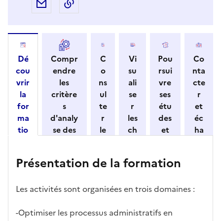
Partager par e-mail
Copier l'adresse URL de la page dans 
Dé
Compr
C
Vi
Pou
Co
cou
endre
o
su
rsui
nta
vrir
les
ns
ali
vre
cte
la
critère
ul
se
ses
r
for
s
te
r
étu
et
ma
d'analy
r
les
des
éc
tio
se des
le
ch
et
ha
n
candid
s
iff
con
ng
et
atures
m
re
nait
er
Présentation de la formation
ses
par
o
s
re
av
car
l'établi
d
d'
les
ec
act
ssemen
ali
ac
dé
l'ét
Les activités sont organisées en trois domaines :
éris
t
té
cè
bo
abl
tiq
s
s à
uch
iss
-Optimiser les processus administratifs en