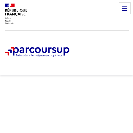
RÉPUBLIQUE
FRANÇAISE
Samedi 11 juillet 2026
Fin de la phase d'admission
principale
Étape en cours du 11 juin au 10
septembre 2026
Je peux formuler des vœux
pour des formations qui
ont encore des places
disponibles